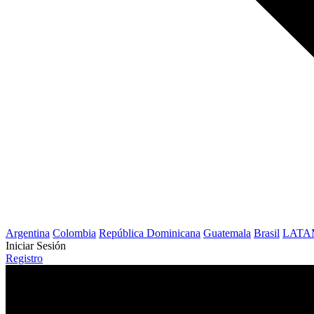
Argentina
Colombia
República Dominicana
Guatemala
Brasil
LATA
Iniciar Sesión
Registro