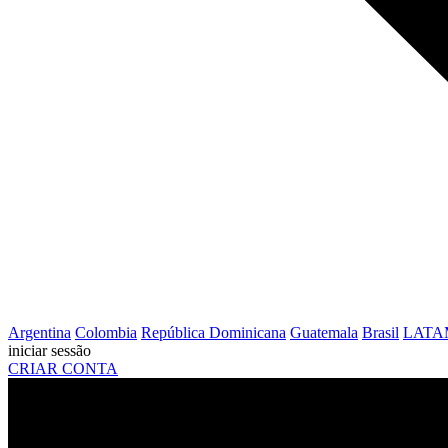
Argentina
Colombia
República Dominicana
Guatemala
Brasil
LATA
iniciar sessão
CRIAR CONTA